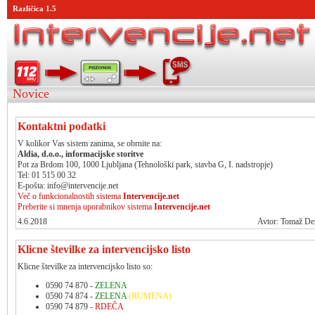
Različica 1.5
Novice
Kontaktni podatki
V kolikor Vas sistem zanima, se obrnite na:
Aldia, d.o.o., informacijske storitve
Pot za Brdom 100, 1000 Ljubljana (Tehnološki park, stavba G, I. nadstropje)
Tel: 01 515 00 32
E-pošta:
info@intervencije.net
Več o funkcionalnostih sistema
Intervencije.net
Preberite si mnenja uporabnikov sistema
Intervencije.net
4.6.2018
Avtor: Tomaž D
Klicne številke za intervencijsko listo
Klicne številke za intervencijsko listo so:
0590 74 870 -
ZELENA
0590 74 874 -
ZELENA
(RUMENA)
0590 74 879 -
RDEČA